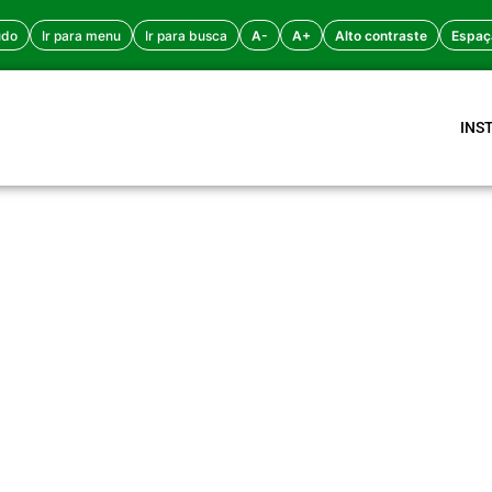
údo
Ir para menu
Ir para busca
A-
A+
Alto contraste
Espaç
INS