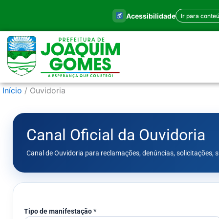
Ir
Acessibilidade
Ir para conte
para
o
conteúdo
Início
Ouvidoria
Canal Oficial da Ouvidoria
Canal de Ouvidoria para reclamações, denúncias, solicitações, s
Tipo de manifestação *