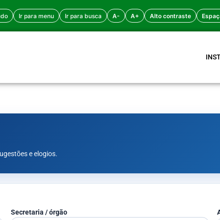
údo
Ir para menu
Ir para busca
A-
A+
Alto contraste
Espaç
INS
ugestões e elogios.
Secretaria / órgão