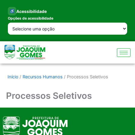
Ir
para
Acessibilidade
o
Opções de acessibilidade
conteúdo
Início
Recursos Humanos
Processos Seletivos
Processos Seletivos