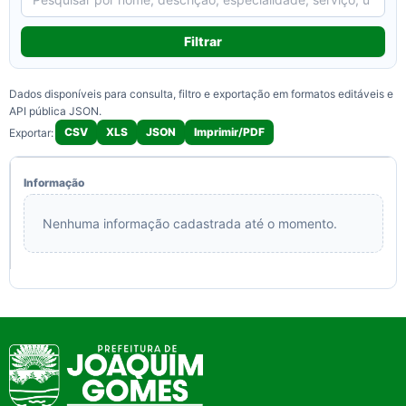
Filtrar
Dados disponíveis para consulta, filtro e exportação em formatos editáveis e
API pública JSON.
CSV
XLS
JSON
Imprimir/PDF
Exportar:
Nenhuma informação cadastrada até o momento.