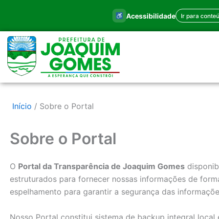
Ir
Acessibilidade
Ir para conte
para
o
conteúdo
Início
Sobre o Portal
Sobre o Portal
O
Portal da Transparência de Joaquim Gomes
disponib
estruturados para fornecer nossas informações de fo
espelhamento para garantir a segurança das informaçõ
Nosso Portal constitui sistema de backup integral local