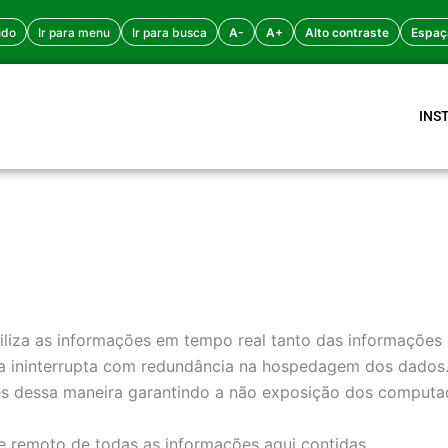
údo
Ir para menu
Ir para busca
A-
A+
Alto contraste
Espaç
INS
iliza as informações em tempo real tanto das informações
rma ininterrupta com redundância na hospedagem dos dado
es dessa maneira garantindo a não exposição dos computad
 e remoto de todas as informações aqui contidas.