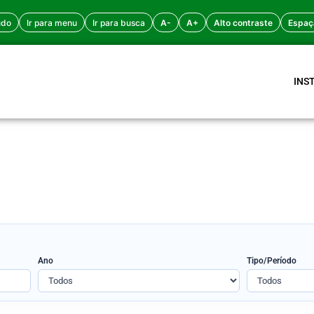
údo
Ir para menu
Ir para busca
A-
A+
Alto contraste
Espaç
INS
.
Ano
Tipo/Período