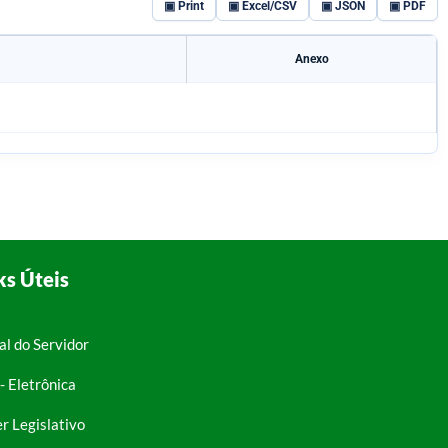
▣ Print
▣ Excel/CSV
▣ JSON
▣ PDF
Anexo
ks Úteis
al do Servidor
- Eletrônica
r Legislativo