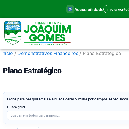
Ir
Acessibilidade
Ir para conte
para
o
conteúdo
Início
Demonstrativos Financeiros
Plano Estratégico
Plano Estratégico
Digite para pesquisar: Use a busca geral ou filtre por campos específicos
Busca geral