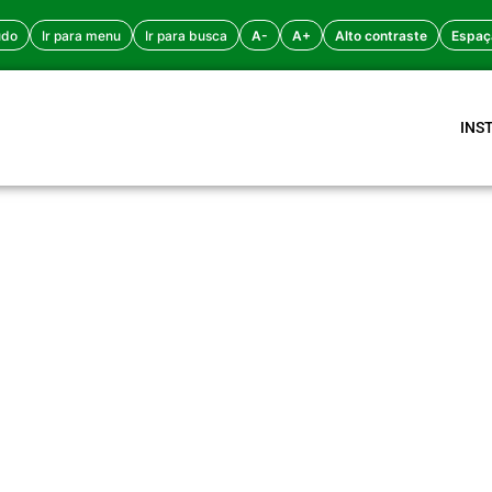
údo
Ir para menu
Ir para busca
A-
A+
Alto contraste
Espaç
INS